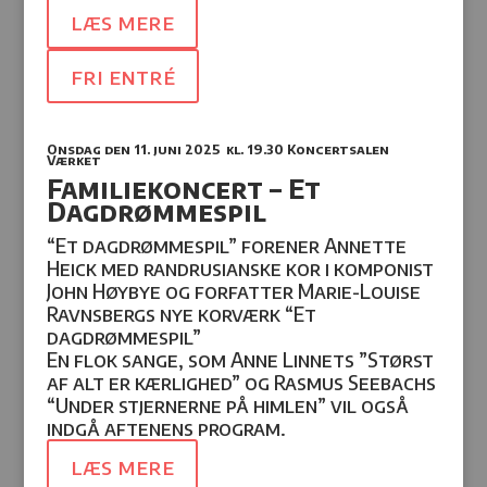
læs mere
fri entré
Onsdag den 11. juni 2025
kl. 19.30 Koncertsalen
Værket
Familiekoncert – Et
Dagdrømmespil
“Et dagdrømmespil” forener Annette
Heick med randrusianske kor i komponist
John Høybye og forfatter
Marie-Louise
Ravnsbergs
nye korværk “Et
dagdrømmespil”
En flok sange, som Anne Linnets ”Størst
af alt er kærlighed” og Rasmus Seebachs
“Under stjernerne på himlen” vil også
indgå aftenens program.
læs mere