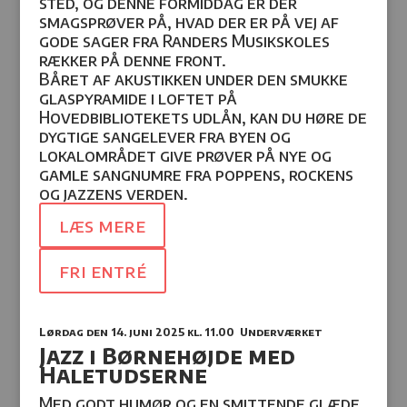
sted, og denne formiddag er der
smagsprøver på, hvad der er på vej af
gode sager fra Randers Musikskoles
rækker på denne front.
Båret af akustikken under den smukke
glaspyramide i loftet på
Hovedbibliotekets udlån, kan du høre de
dygtige sangelever fra byen og
lokalområdet give prøver på nye og
gamle sangnumre fra poppens, rockens
og jazzens verden.
læs mere
fri entré
Lørdag den 14. juni 2025
kl. 11.00 Underværket
Jazz i Børnehøjde med
Haletudserne
Med godt humør og en smittende glæde,