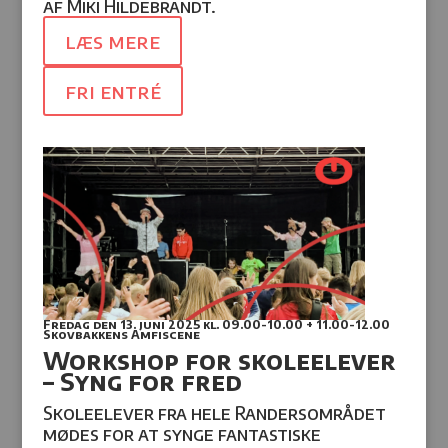
af Miki Hildebrandt.
læs mere
fri entré
Fredag den 13. juni 2025
kl. 09.00-10.00 + 11.00-12.00
Skovbakkens Amfiscene
Workshop for skoleelever
– Syng for fred
Skoleelever fra hele Randersområdet
mødes for at synge fantastiske