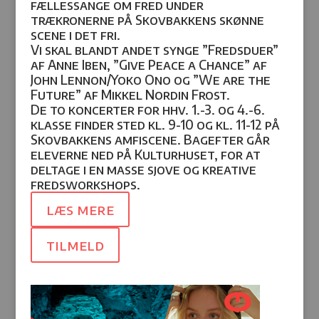
fællessange om fred under
trækronerne på Skovbakkens skønne
scene i det fri.
Vi skal blandt andet synge ”Fredsduer”
af Anne Iben, ”Give Peace a Chance” af
John Lennon/Yoko Ono og ”We are the
Future” af Mikkel Nordin Frost.
De to koncerter for hhv. 1.-3. og 4.-6.
klasse finder sted kl. 9-10 og kl. 11-12 på
Skovbakkens amfiscene. Bagefter går
eleverne ned på Kulturhuset, for at
deltage i en masse sjove og kreative
fredsworkshops.
læs mere
tilmeld