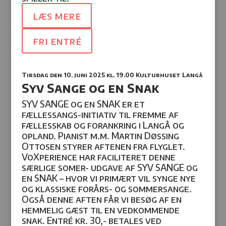
læs mere
fri entré
Tirsdag den 10. juni 2025
kl. 19.00 Kulturhuset Langå
Syv Sange og en Snak
SYV SANGE og en SNAK er et
fællessangs-initiativ til fremme af
fællesskab og forankring i Langå og
opland. Pianist m.m. Martin Døssing
Ottosen styrer aftenen fra flyglet.
VoXperience har faciliteret denne
særlige somer- udgave af SYV SANGE og
en SNAK – hvor vi primært vil synge nye
og klassiske forårs- og sommersange.
Også denne aften får vi besøg af en
hemmelig gæst til en vedkommende
snak.
Entré kr. 30,- betales ved